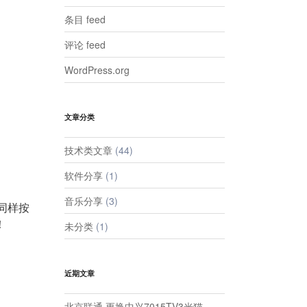
条目 feed
评论 feed
WordPress.org
文章分类
技术类文章
(44)
软件分享
(1)
音乐分享
(3)
，同样按
！
未分类
(1)
近期文章
北京联通 更换中兴7015TV3光猫