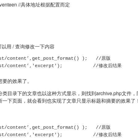
entyseventeen //具体地址根据配置而定
个） 可以用 / 查询修改一下内容
st/content’,get_post_format() );   //原版

post/content’,'excerpt');           //修改后结果
想要的效果了。
目录下的文章也以这种方式显示，则找到archive.php文件
新一下页面，就会看到也实现了文章只显示标题和摘要的效果了
st/content’,get_post_format() );   //原版

post/content’,'excerpt');           //修改后结果