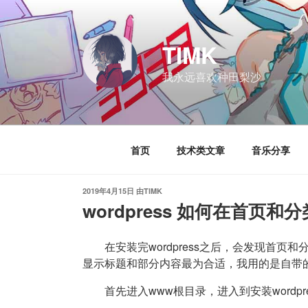
跳
至
内
TIMK
容
我永远喜欢种田梨沙
首页
技术类文章
音乐分享
发
2019年4月15日
由
TIMK
布
wordpress 如何在首页
于
在安装完wordpress之后，会发现首
显示标题和部分内容最为合适，我用的是自带的主题
首先进入www根目录，进入到安装wordpr