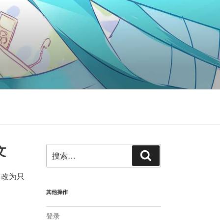
文
搜
搜
索：
索
，改为只
其他操作
登录