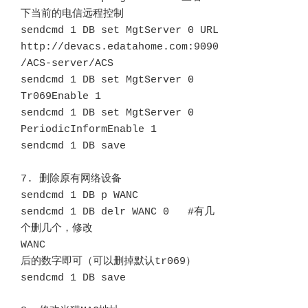
下当前的电信远程控制

sendcmd 1 DB set MgtServer 0 URL 
http://devacs.edatahome.com:9090
/ACS-server/ACS 

sendcmd 1 DB set MgtServer 0 
Tr069Enable 1

sendcmd 1 DB set MgtServer 0 
PeriodicInformEnable 1

sendcmd 1 DB save

7. 删除原有网络设备

sendcmd 1 DB p WANC

sendcmd 1 DB delr WANC 0   #有几
个删几个，修改
WANC
后的数字即可（可以删掉默认tr069）

sendcmd 1 DB save
