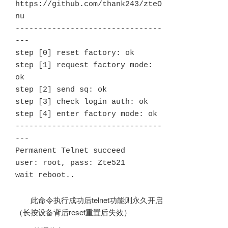
https://github.com/thank243/zteO
nu

--------------------------------
---

step [0] reset factory: ok

step [1] request factory mode: 
ok

step [2] send sq: ok

step [3] check login auth: ok

step [4] enter factory mode: ok

--------------------------------
---

Permanent Telnet succeed

user: root, pass: Zte521

wait reboot..
此命令执行成功后telnet功能则永久开启
（长按设备背后reset重置后失效）