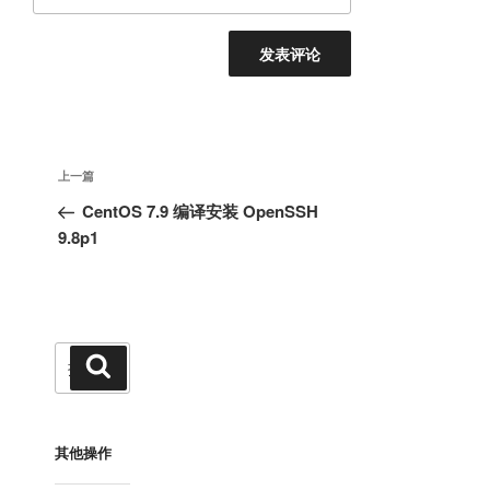
文
上
上一篇
章
一
CentOS 7.9 编译安装 OpenSSH
导
篇
9.8p1
航
文
章
搜
搜
索
索：
其他操作