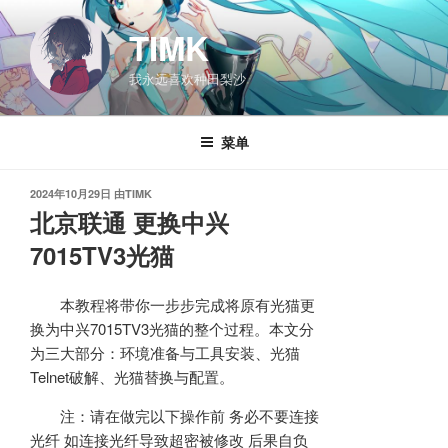
跳
至
TIMK
内
我永远喜欢种田梨沙
容
菜单
发
2024年10月29日
由
TIMK
布
北京联通 更换中兴
于
7015TV3光猫
本教程将带你一步步完成将原有光猫更
换为中兴7015TV3光猫的整个过程。本文分
为三大部分：环境准备与工具安装、光猫
Telnet破解、光猫替换与配置。
注：请在做完以下操作前 务必不要连接
光纤 如连接光纤导致超密被修改 后果自负