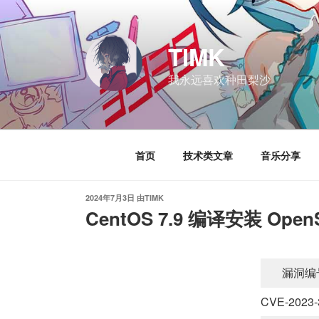
跳
至
内
TIMK
容
我永远喜欢种田梨沙
首页
技术类文章
音乐分享
发
2024年7月3日
由
TIMK
布
CentOS 7.9 编译安装 OpenS
于
漏洞编
CVE-2023-