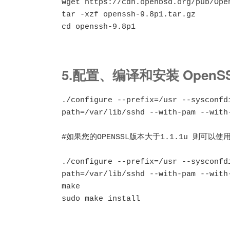
wget https://cdn.openbsd.org/pub/Ope
tar -xzf openssh-9.8p1.tar.gz

cd openssh-9.8p1
5.配置、编译和安装 OpenS
./configure --prefix=/usr --sysconfd
path=/var/lib/sshd --with-pam --with
#如果您的OPENSSL版本大于1.1.1u 则可以使
./configure --prefix=/usr --sysconfd
path=/var/lib/sshd --with-pam --with-
make

sudo make install