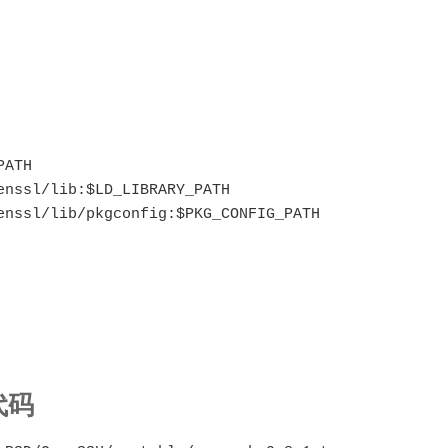
ATH

nssl/lib:$LD_LIBRARY_PATH

enssl/lib/pkgconfig:$PKG_CONFIG_PATH

代码