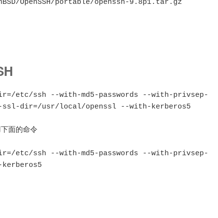
nBSD/OpenSSH/portable/openssh-9.8p1.tar.gz

SH
ir=/etc/ssh --with-md5-passwords --with-privsep-
-ssl-dir=/usr/local/openssl --with-kerberos5

用下面的命令

ir=/etc/ssh --with-md5-passwords --with-privsep-
kerberos5
