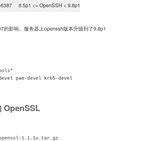
-6387
8.5p1 <= OpenSSH < 9.8p1
87的影响。服务器上openssh版本升级到了9.8p1
ols"

devel pam-devel krb5-devel
OpenSSL
penssl-1.1.1u.tar.gz
