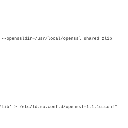
 --openssldir=/usr/local/openssl shared zlib

/lib' > /etc/ld.so.conf.d/openssl-1.1.1u.conf"
