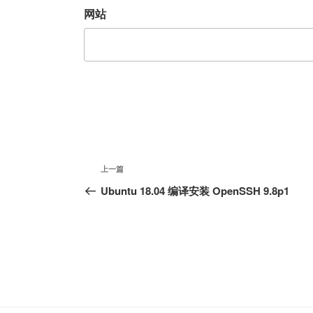
网站
文
上
上一篇
章
一
Ubuntu 18.04 编译安装 OpenSSH 9.8p1
篇
导
文
航
章