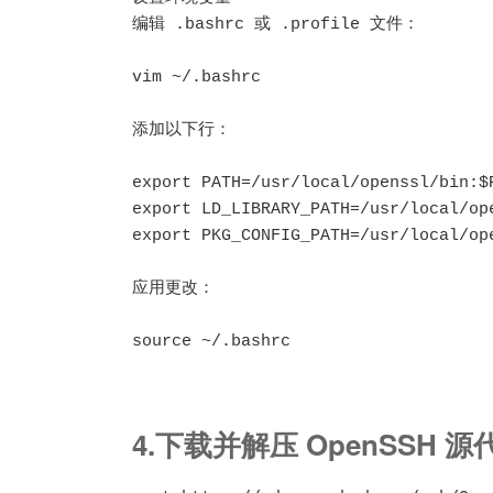
编辑 .bashrc 或 .profile 文件：

vim ~/.bashrc

添加以下行：

export PATH=/usr/local/openssl/bin:$P
export LD_LIBRARY_PATH=/usr/local/ope
export PKG_CONFIG_PATH=/usr/local/op
应用更改：

source ~/.bashrc
4.下载并解压 OpenSSH 源