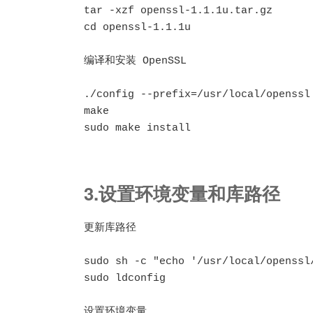
tar -xzf openssl-1.1.1u.tar.gz

cd openssl-1.1.1u

编译和安装 OpenSSL

./config --prefix=/usr/local/openssl
make

sudo make install
3.设置环境变量和库路径
更新库路径

sudo sh -c "echo '/usr/local/openssl
sudo ldconfig

设置环境变量
