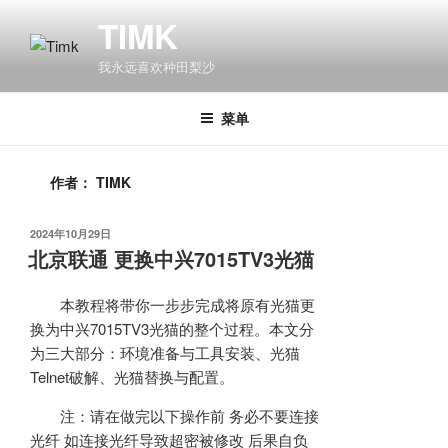
跳
TIMK
至
内
我永远喜欢种田梨沙
容
菜单
作者：
TIMK
发
2024年10月29日
布
北京联通 更换中兴7015TV3光猫
于
本教程将带你一步步完成将原有光猫更
换为中兴7015TV3光猫的整个过程。本文分
为三大部分：环境准备与工具安装、光猫
Telnet破解、光猫替换与配置。
注：请在做完以下操作前 务必不要连接
光纤 如连接光纤导致超密被修改 后果自负