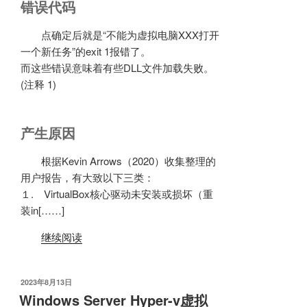
错误代码
点确定后就是“不能为虚拟电脑XXX打开
一个新任务”的exit 1报错了。
而这些错误意味着有些DLL文件加载失败。
(注释 1)
产生原因
根据Kevin Arrows（2020）收集整理的
用户报告，有大致以下三类：
１. VirtualBox核心驱动未安装或损坏（重
装in[……]
继续阅读
发
2023年8月13日
布
Windows Server Hyper-v虚拟
于