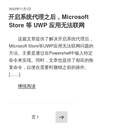
发
2022年11月1日
布
开启系统代理之后，Microsoft
于
Store 等 UWP 应用无法联网
这篇文章提供了解决开启系统代理后，
Microsoft Store等UWP应用无法联网问题的
方法。主要是通过在Powershell中输入特定
命令来实现。同时，文章也提供了相应的恢
复命令，以便在需要时撤销之前的操作。
[……]
继续阅读
文
下
页
1
一
章
页
分