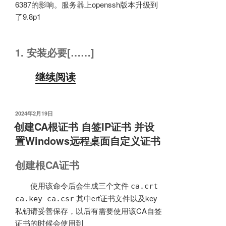
6387的影响。服务器上openssh版本升级到
了9.8p1
1. 安装必要[……]
继续阅读
发
2024年2月19日
布
创建CA根证书 自签IP证书 并设
于
置Windows远程桌面自定义证书
创建根CA证书
使用该命令后会生成三个文件
ca.crt
其中crt证书文件以及key
ca.key ca.csr
私钥请妥善保存，以后有需要使用该CA自签
证书的时候会使用到