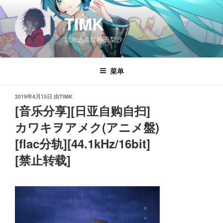
跳
至
TIMK
内
我永远喜欢种田梨沙
容
菜单
发
2019年4月15日
由
TIMK
布
[音乐分享][日亚自购自扫]
于
カワキヲアメク(アニメ盤)
[flac分轨][44.1kHz/16bit]
[禁止转载]