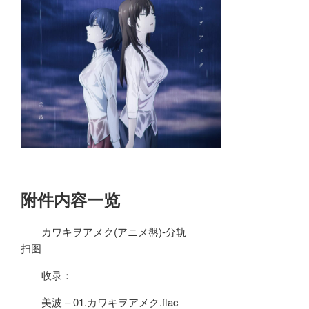
附件内容一览
カワキヲアメク(アニメ盤)-分轨
扫图
收录：
美波 – 01.カワキヲアメク.flac