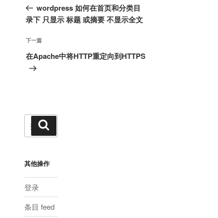
章
一
wordpress 如何在首页和分类目
导
篇
录下 只显示 标题 或摘要 不显示全文
航
文
章
下
下一篇
一
在Apache中将HTTP重定向到HTTPS
篇
文
章
搜
搜
索
索：
其他操作
登录
条目 feed