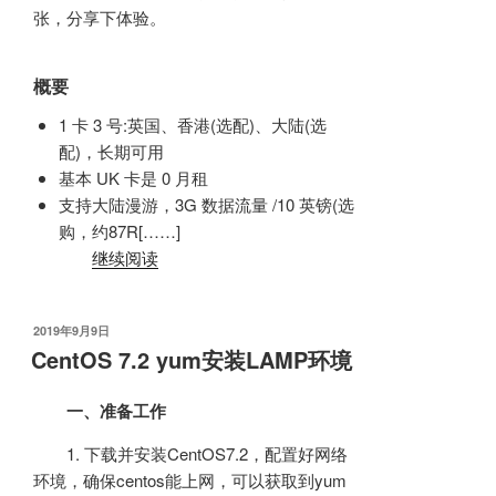
张，分享下体验。
概要
1 卡 3 号:英国、香港(选配)、大陆(选
配)，长期可用
基本 UK 卡是 0 月租
支持大陆漫游，3G 数据流量 /10 英镑(选
购，约87R[……]
继续阅读
发
2019年9月9日
布
CentOS 7.2 yum安装LAMP环境
于
一、准备工作
1. 下载并安装CentOS7.2，配置好网络
环境，确保centos能上网，可以获取到yum