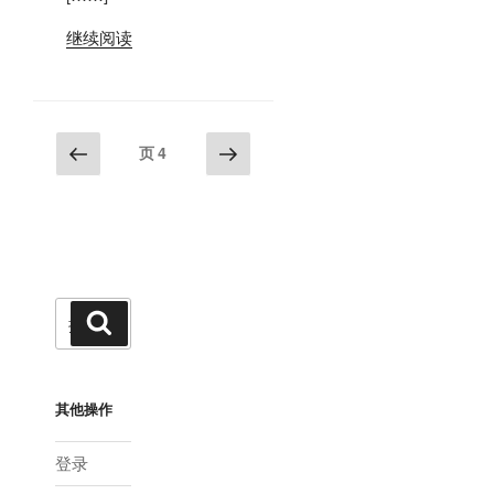
继续阅读
文
上
下
页
4
一
一
章
页
页
分
页
搜
搜
索
索：
其他操作
登录