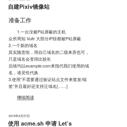
布
自建Pixiv镜像站
于
准备工作
1.一台没被P站屏蔽的主机
众所周知 Vultr 大部分IP段都被P站屏蔽
2.一个新的域名
其实随意啦，用自己域名的二级来弄也可，
只是域名会变得比较长
后续均以example.com来指代我们使用的域
名，请灵性代换
3.使用“不需要通过验证站点文件来签发/续
签”并且最好还支持泛域名[……]
继续阅读
发
2019年4月27日
布
使用 acme.sh 申请 Let’s
于