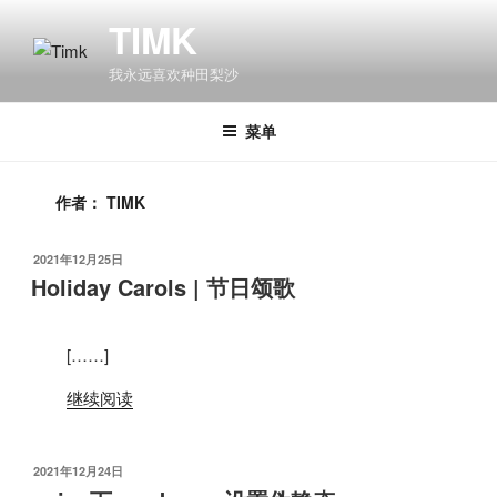
跳
TIMK
至
内
我永远喜欢种田梨沙
容
菜单
作者：
TIMK
发
2021年12月25日
布
Holiday Carols | 节日颂歌
于
[……]
继续阅读
发
2021年12月24日
布