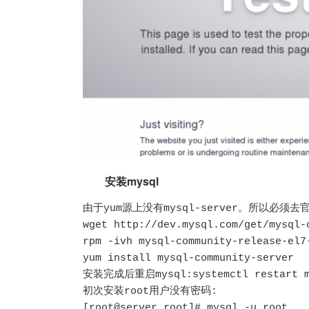
安装mysql
由于yum源上没有mysql-server。所以必须
wget http://dev.mysql.com/get/mysql-
rpm -ivh mysql-community-release-el7-
yum install mysql-community-server

安装完成后重启mysql:systemctl restart my
初次安装root用户没有密码:

[root@server root]# mysql -u root 
