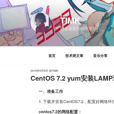
跳
至
内
TIMK
容
我永远喜欢种田梨沙
首页
技术类文章
音乐分享
发
2019年9月9日
由
TIMK
布
CentOS 7.2 yum安装LAM
于
一、准备工作
1. 下载并安装CentOS7.2，配置好网络
centos7.2的网络配置：