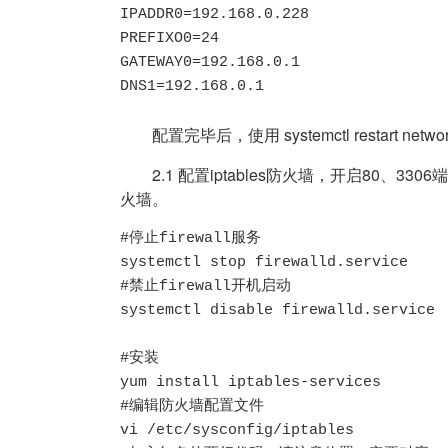
IPADDR0=192.168.0.228

PREFIXO0=24

GATEWAY0=192.168.0.1

DNS1=192.168.0.1
配置完毕后，使用 systemctl restart netw
2.1 配置iptables防火墙，开启80、3306
火墙。
#停止firewall服务

systemctl stop firewalld.service

#禁止firewall开机启动

systemctl disable firewalld.service

#安装

yum install iptables-services

#编辑防火墙配置文件 

vi /etc/sysconfig/iptables
