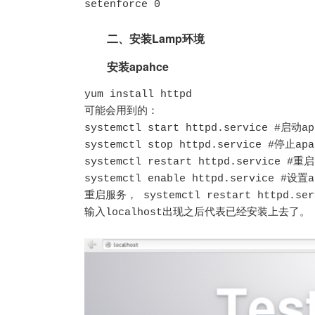
setenforce 0 
二、安装Lamp环境
安装apahce
yum install httpd

可能会用到的：

systemctl start httpd.service #启动apa
systemctl stop httpd.service #停止apac
systemctl restart httpd.service #重启a
systemctl enable httpd.service #设置
重启服务， systemctl restart httpd.serv
输入localhost出现之后代表已经安装上去了。