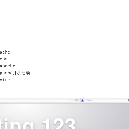
che

he

pache

apache开机启动

ice 
