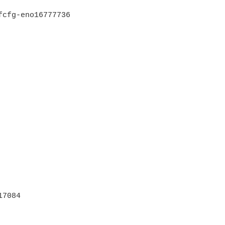
cfg-eno16777736

7084
