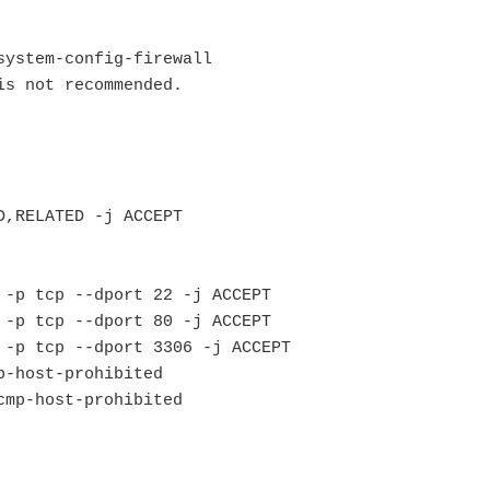
ystem-config-firewall

s not recommended.

,RELATED -j ACCEPT

-p tcp --dport 22 -j ACCEPT

-p tcp --dport 80 -j ACCEPT

 -p tcp --dport 3306 -j ACCEPT

-host-prohibited

mp-host-prohibited
