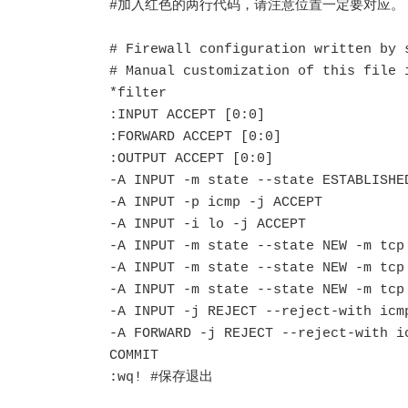
#加入红色的两行代码，请注意位置一定要对应。

# Firewall configuration written by s
# Manual customization of this file i
*filter

:INPUT ACCEPT [0:0]

:FORWARD ACCEPT [0:0]

:OUTPUT ACCEPT [0:0]

-A INPUT -m state --state ESTABLISHED
-A INPUT -p icmp -j ACCEPT

-A INPUT -i lo -j ACCEPT

-A INPUT -m state --state NEW -m tcp 
-A INPUT -m state --state NEW -m tcp 
-A INPUT -m state --state NEW -m tcp
-A INPUT -j REJECT --reject-with icmp
-A FORWARD -j REJECT --reject-with ic
COMMIT

:wq! #保存退出
