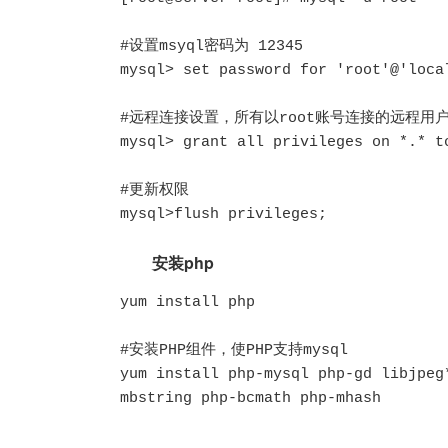
#设置msyql密码为 12345

mysql> set password for 'root'@'local
#远程连接设置，所有以root账号连接的远程用户，
mysql> grant all privileges on *.* t
#更新权限

mysql>flush privileges; 
安装php
yum install php

#安装PHP组件，使PHP支持mysql

yum install php-mysql php-gd libjpeg
mbstring php-bcmath php-mhash
