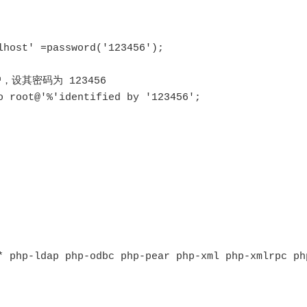
host' =password('123456');

设其密码为 123456

o root@'%'identified by '123456';

* php-ldap php-odbc php-pear php-xml php-xmlrpc ph