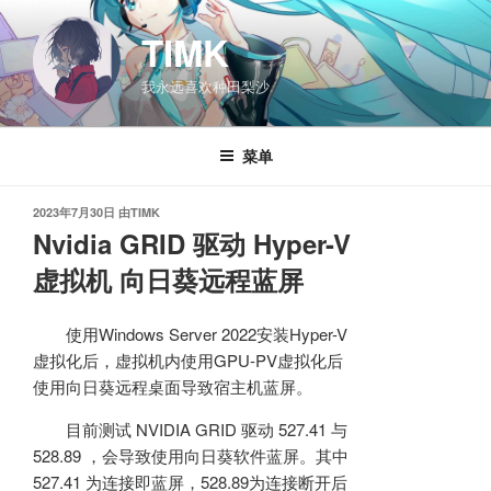
跳
至
TIMK
内
我永远喜欢种田梨沙
容
菜单
发
2023年7月30日
由
TIMK
布
Nvidia GRID 驱动 Hyper-V
于
虚拟机 向日葵远程蓝屏
使用Windows Server 2022安装Hyper-V
虚拟化后，虚拟机内使用GPU-PV虚拟化后
使用向日葵远程桌面导致宿主机蓝屏。
目前测试 NVIDIA GRID 驱动 527.41 与
528.89 ，会导致使用向日葵软件蓝屏。其中
527.41 为连接即蓝屏，528.89为连接断开后