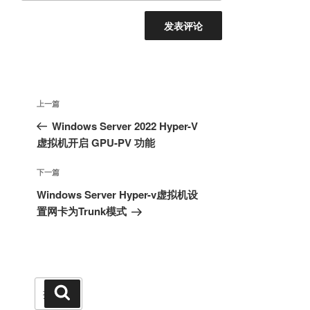
文
上
上一篇
章
一
Windows Server 2022 Hyper-V
导
篇
虚拟机开启 GPU-PV 功能
航
文
章
下
下一篇
一
Windows Server Hyper-v虚拟机设
篇
置网卡为Trunk模式
文
章
搜
搜
索
索：