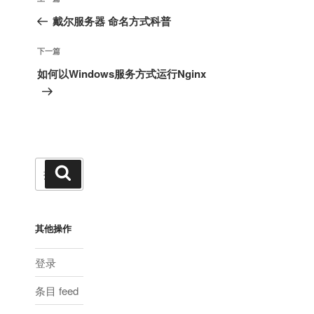
章
一
戴尔服务器 命名方式科普
导
篇
航
文
下
下一篇
章
一
如何以Windows服务方式运行Nginx
篇
文
章
搜
搜
索
索：
其他操作
登录
条目 feed