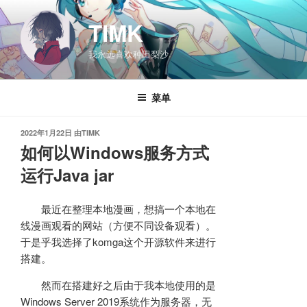
跳
至
TIMK
内
我永远喜欢种田梨沙
容
菜单
发
2022年1月22日
由
TIMK
布
如何以Windows服务方式
于
运行Java jar
最近在整理本地漫画，想搞一个本地在
线漫画观看的网站（方便不同设备观看）。
于是乎我选择了komga这个开源软件来进行
搭建。
然而在搭建好之后由于我本地使用的是
Windows Server 2019系统作为服务器，无