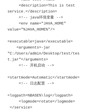
     <description>This is test 
service.</description>

     <!-- java环境变量 -->

     <env name="JAVA_HOME" 
value="%JAVA_HOME%"/>

<executable>java</executable>

    <arguments>-jar 
"C:/Users/admin/Desktop/test/tes
t.jar"</arguments>

     <!-- 开机启动 -->

<startmode>Automatic</startmode>

     <!-- 日志配置 -->

<logpath>%BASE%\log</logpath>

     <logmode>rotate</logmode>

 </service>