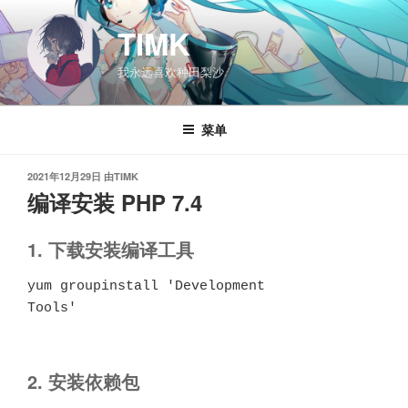
跳
至
TIMK
内
我永远喜欢种田梨沙
容
菜单
发
2021年12月29日
由
TIMK
布
编译安装 PHP 7.4
于
1. 下载安装编译工具
yum groupinstall 'Development 
Tools'
2. 安装依赖包