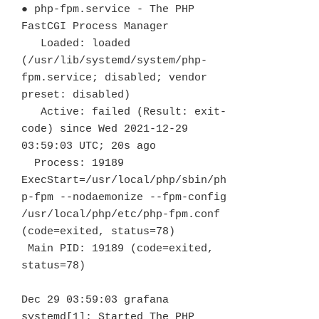
● php-fpm.service - The PHP 
FastCGI Process Manager

   Loaded: loaded 
(/usr/lib/systemd/system/php-
fpm.service; disabled; vendor 
preset: disabled)

   Active: failed (Result: exit-
code) since Wed 2021-12-29 
03:59:03 UTC; 20s ago

  Process: 19189 
ExecStart=/usr/local/php/sbin/ph
p-fpm --nodaemonize --fpm-config 
/usr/local/php/etc/php-fpm.conf 
(code=exited, status=78)

 Main PID: 19189 (code=exited, 
status=78)

Dec 29 03:59:03 grafana 
systemd[1]: Started The PHP 