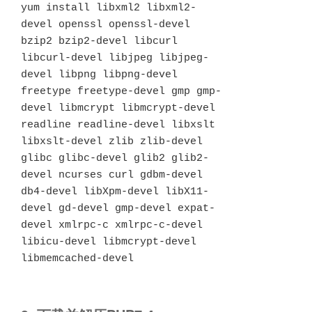
yum install libxml2 libxml2-
devel openssl openssl-devel 
bzip2 bzip2-devel libcurl 
libcurl-devel libjpeg libjpeg-
devel libpng libpng-devel 
freetype freetype-devel gmp gmp-
devel libmcrypt libmcrypt-devel 
readline readline-devel libxslt 
libxslt-devel zlib zlib-devel 
glibc glibc-devel glib2 glib2-
devel ncurses curl gdbm-devel 
db4-devel libXpm-devel libX11-
devel gd-devel gmp-devel expat-
devel xmlrpc-c xmlrpc-c-devel 
libicu-devel libmcrypt-devel 
libmemcached-devel