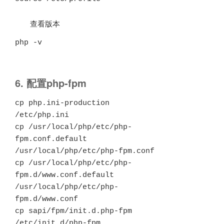
查看版本
php -v
6. 配置php-fpm
cp php.ini-production 
/etc/php.ini

cp /usr/local/php/etc/php-
fpm.conf.default 
/usr/local/php/etc/php-fpm.conf

cp /usr/local/php/etc/php-
fpm.d/www.conf.default 
/usr/local/php/etc/php-
fpm.d/www.conf

cp sapi/fpm/init.d.php-fpm 
/etc/init.d/php-fpm
