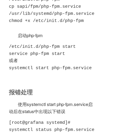
cp sapi/fpm/php-fpm.service 
/usr/lib/systemd/php-fpm.service

chmod +x /etc/init.d/php-fpm
启动php-fpm
/etc/init.d/php-fpm start

service php-fpm start

或者

systemctl start php-fpm.service
报错处理
使用systemctl start php-fpm.service启
动后在status中出现以下错误
[root@grafana systemd]# 
systemctl status php-fpm.service
