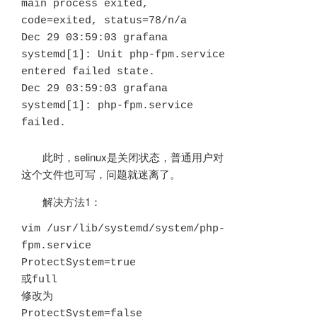
main process exited, 
code=exited, status=78/n/a

Dec 29 03:59:03 grafana 
systemd[1]: Unit php-fpm.service 
entered failed state.

Dec 29 03:59:03 grafana 
systemd[1]: php-fpm.service 
failed.
此时，selinux是关闭状态，普通用户对
这个文件也可写，问题就迷离了。
解决方法1：
vim /usr/lib/systemd/system/php-
fpm.service

ProtectSystem=true

或full

修改为

ProtectSystem=false