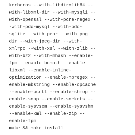
kerberos --with-libdir=lib64 --
with-libxml-dir --with-mysqli --
with-openssl --with-pcre-regex -
-with-pdo-mysql --with-pdo-
sqlite --with-pear --with-png-
dir --with-jpeg-dir --with-
xmlrpc --with-xsl --with-zlib --
with-bz2 --with-mhash --enable-
fpm --enable-bcmath --enable-
libxml --enable-inline-
optimization --enable-mbregex --
enable-mbstring --enable-opcache 
--enable-pcntl --enable-shmop --
enable-soap --enable-sockets --
enable-sysvsem --enable-sysvshm 
--enable-xml --enable-zip --
enable-fpm

make && make install