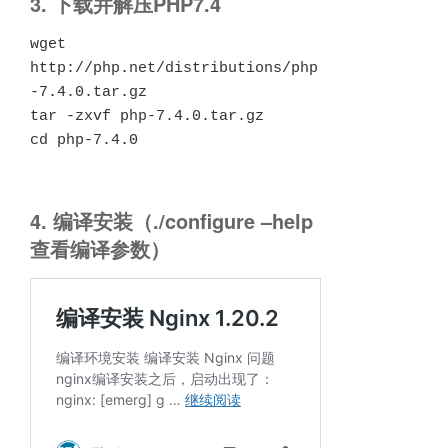
3. 下载并解压PHP7.4
wget 
http://php.net/distributions/php
-7.4.0.tar.gz

tar -zxvf php-7.4.0.tar.gz

cd php-7.4.0
4. 编译安装（./configure –help
查看编译参数）