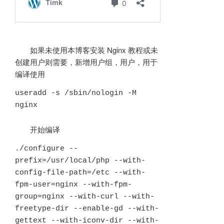
如果未使用本博客安装 Nginx 教程或未
创建用户则需要，新增用户组，用户，用于
编译使用
useradd -s /sbin/nologin -M 
nginx
开始编译
./configure --
prefix=/usr/local/php --with-
config-file-path=/etc --with-
fpm-user=nginx --with-fpm-
group=nginx --with-curl --with-
freetype-dir --enable-gd --with-
gettext --with-iconv-dir --with-