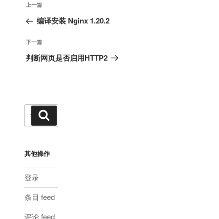
上
上一篇
章
一
编译安装 Nginx 1.20.2
导
篇
航
文
下
下一篇
章
一
判断网页是否启用HTTP2
篇
文
章
搜
搜
索
索：
其他操作
登录
条目 feed
评论 feed