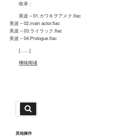
收录：
美波 – 01.カワキヲアメク.flac
美波 – 02.main actor.flac
美波 – 03.ライラック.flac
美波 – 04.Prologue.flac
[……]
继续阅读
搜
搜
索
索：
其他操作