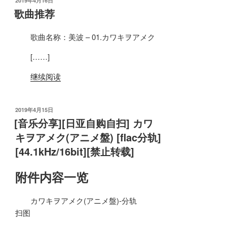
2019年4月16日
布
歌曲推荐
于
歌曲名称：美波 – 01.カワキヲアメク
[……]
继续阅读
发
2019年4月15日
布
[音乐分享][日亚自购自扫] カワ
于
キヲアメク(アニメ盤) [flac分轨]
[44.1kHz/16bit][禁止转载]
附件内容一览
カワキヲアメク(アニメ盤)-分轨
扫图