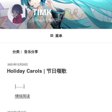
跳
至
TIMK
内
我永远喜欢种田梨沙
容
菜单
分类：
音乐分享
发
2021年12月25日
布
Holiday Carols | 节日颂歌
于
[……]
继续阅读
发